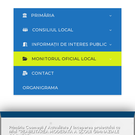
PRIMĂRIA
CONSILIUL LOCAL
INFORMAȚII DE INTERES PUBLIC
MONITORUL OFICIAL LOCAL
CONTACT
ORGANIGRAMA
Primăria Cosmești
/
Actualitate
/
Inceperea proiectului cu
titlul “REABILITAREA MODERATA A SCOLII GIMNAZIALE