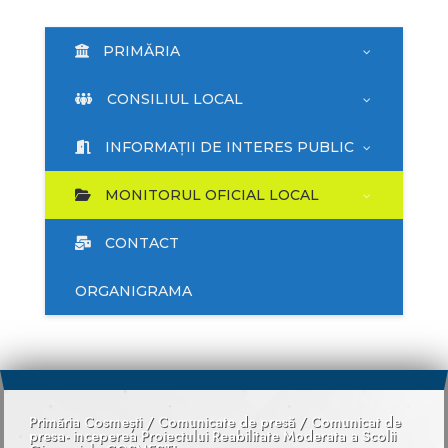
PRIMĂRIA
CONSILIUL LOCAL
INFORMAȚII DE INTERES PUBLIC
MONITORUL OFICIAL LOCAL
CONTACT
ORGANIGRAMA
Primăria Cosmești
/
Comunicate de presă
/
Comunicat de
presa- inceperea Proiectului Reabilitate Moderata a Scolii