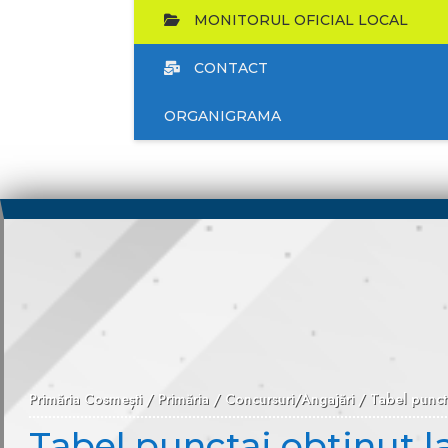
MONITORUL OFICIAL LOCAL
CONTACT
ORGANIGRAMA
Primăria Cosmești
/
Primăria
/
Concursuri/Angajări
/
Tabel punct
Tabel punctaj obtinut 